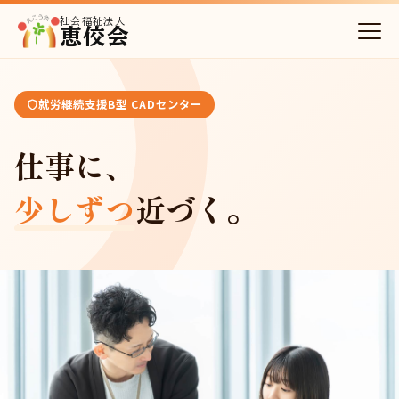
社会福祉法人
恵佼会
就労継続支援B型 CADセンター
仕事に、
少しずつ
近づく。