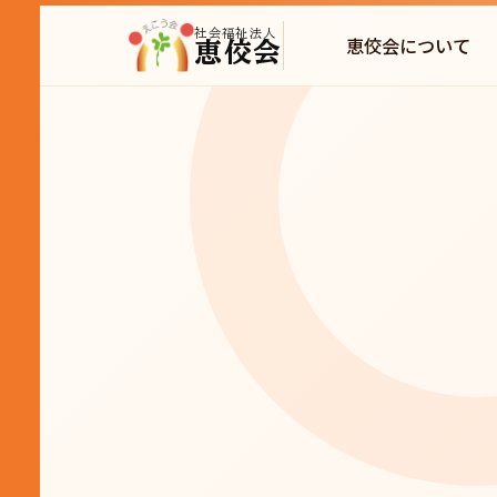
社会福祉法人
恵佼会について
恵佼会
通所 / 在宅 / 併用
見学随時OK
体験利用あり
送迎相談可