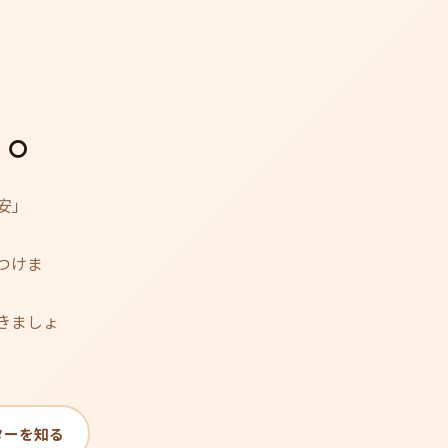
く。
安」
つけま
きましょ
ターを知る