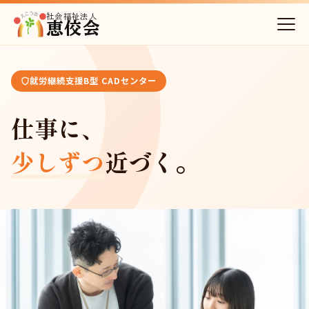
社会福祉法人
恵佼会
就労継続支援B型 CADセンター
仕事に、
少しずつ
近づく。